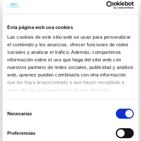
los cuerpos cavernosos del
pene
. Cuando la incurvación es
superior a los 30º, produce dificultad o imposibilidad para la
penetración.
Esta página web usa cookies
Síntomas
Las cookies de este sitio web se usan para personalizar
Cambios en la sensibilidad cutánea
el contenido y los anuncios, ofrecer funciones de redes
Dolor durante la erección
sociales y analizar el tráfico. Además, compartimos
Palpación de una zona de mayor dureza, irregular y de
información sobre el uso que haga del sitio web con
tamaño variable
nuestros partners de redes sociales, publicidad y análisis
Incurvación del pene durante la erección que puede ser
web, quienes pueden combinarla con otra información
dorsal, ventral o hacia abajo y lateral, tanto hacia la
izquierda o derecha, según la localización y tamaño de la
que les haya proporcionado o que hayan recopilado a
placa
partir del uso que haya hecho de sus servicios.
Acortamiento del pene, especialmente en placas que
afectan el «septum» o tabique cavernoso
Selección
Pérdida de rigidez del pene durante la erección en especial
Necesarias
en la posición distal del pene
de
Dificultad para el coito, principalmente en aquellos casos
consentimiento
en que la incurvación presenta un grado exagerado
Dolor de la pareja durante el coito en los casos de
Preferencias
incurvación pronunciada