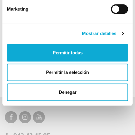
inferior al 1%.
Marketing
Tiempo de hospitalización mínimo, el paciente es dado de
alta en 24 horas de media.
Recuperación más rápida, se suprime la necesidad de
transfusiones sanguíneas (con los riesgos derivados de VIH,
Mostrar detalles
hepatitis B y C).
Posibilidad de repetir el procedimiento de persistir alguna
célula tumoral, no suponiendo riesgo adicional para el
Permitir todas
paciente.
Permite rescatar pacientes en los que han fallado otras
técnicas como la Radioterapia externa y la Braquiterapia; o
no es adecuado el empleo de la Prostatectomía Radical.
Permitir la selección
Denegar