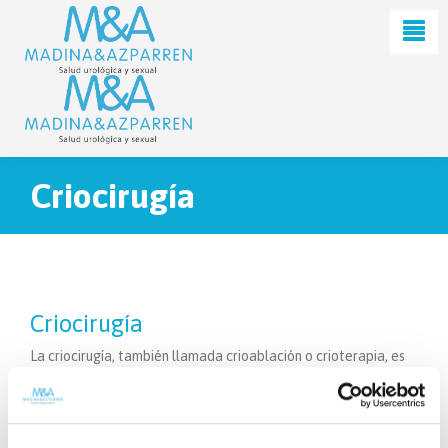
943 43 45 95
Contacto
Criocirugía
Criocirugía
La criocirugía, también llamada crioablación o crioterapia, es
un tratamiento de primera elección aprobado por el sistema
de Salud Norteamericano, tanto para el cáncer de próstata no
tratado, como para los que han fracasado otros tratamientos,
como la Radioterapia externa y Braquiterapia.