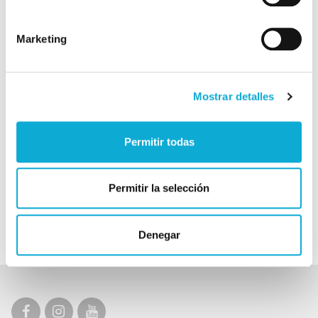
Marketing
Histórico
Mostrar detalles
Categorías
Cáncer de próstata
Cáncer de vejiga
Permitir todas
Conferencias
Consejos prácticos
Entrevistas
Impotencia y disfunción eréctil
Permitir la selección
Incontinencia urinaria
Infertilidad
Próstata benigna
Salud sexual
Denegar
Últimas noticias
Urología