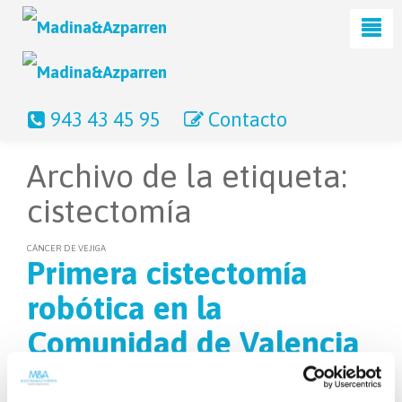
943 43 45 95
Contacto
Archivo de la etiqueta:
cistectomía
CÁNCER DE VEJIGA
Primera cistectomía
robótica en la
Comunidad de Valencia
28 febrero, 2013
Madina y Azparren
Hemos realizado la primera
cistectomía
robótica en la