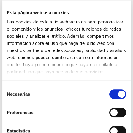
Comunidad de Valencia
.
Esta página web usa cookies
Sigue leyendo
→
Las cookies de este sitio web se usan para personalizar
cáncer de vejiga
cistectomía
robot da vinci
el contenido y los anuncios, ofrecer funciones de redes
sociales y analizar el tráfico. Además, compartimos
información sobre el uso que haga del sitio web con
CÁNCER DE VEJIGA
nuestros partners de redes sociales, publicidad y análisis
Primera extirpación de
web, quienes pueden combinarla con otra información
vejiga con el robot Da
que les haya proporcionado o que hayan recopilado a
partir del uso que haya hecho de sus servicios.
Vinci en Euskadi
9 abril, 2009
Madina y Azparren
Selección
Necesarias
de
Policlínica Gipuzkoa ha sido el
primer centro sanitario de
consentimiento
Euskadi
en realizar una
cistectomía
-extirpación de la vejiga-
con el robot quirúrgico Da Vinci. En Euskadi se diagnostican
Preferencias
cada año 400 nuevos casos de
cáncer de vejiga
.
Sigue leyendo
→
Estadística
cáncer de vejiga
cistectomía
robot da vinci
tabaco