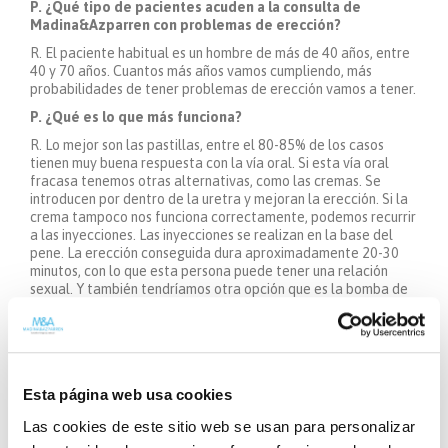
P. ¿Qué tipo de pacientes acuden a la consulta de
Madina&Azparren con problemas de erección?
R. El paciente habitual es un hombre de más de 40 años, entre
40 y 70 años. Cuantos más años vamos cumpliendo, más
probabilidades de tener problemas de erección vamos a tener.
P. ¿Qué es lo que más funciona?
R. Lo mejor son las pastillas, entre el 80-85% de los casos
tienen muy buena respuesta con la vía oral. Si esta vía oral
fracasa tenemos otras alternativas, como las cremas. Se
introducen por dentro de la uretra y mejoran la erección. Si la
crema tampoco nos funciona correctamente, podemos recurrir
a las inyecciones. Las inyecciones se realizan en la base del
pene. La erección conseguida dura aproximadamente 20-30
minutos, con lo que esta persona puede tener una relación
sexual. Y también tendríamos otra opción que es la bomba de
vacío. La bomba de vacío, que es muy fácil de manejar y que el
paciente la tiene en su casa, funciona con un mecanismo
mecánico, introducimos dentro el pene y pulsando en la
mangueta generamos vacío; este vacío estira el pene y
podemos conseguir una relación satisfactoria. Esta última
Esta página web usa cookies
opción está pensada sobre todo para personas con una
relación estable.
Las cookies de este sitio web se usan para personalizar
P. En la consulta disponen de una técnica conocida como