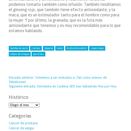
podemos tomarlo también como infusión. También tendríamos
el ginseng rojo, que también tiene efecto antioxidante, y la
maca, que es un estimulador tanto para el hombre como para
la mujer. Y por último, la granada, que es la futa más
antioxidante que tenemos y es muy recomendable para lo que
estamos hablando.
bomba de vacío
cremas
deporte
dieta
disfunción eréctil
inyecciones
ondas de choque
pastillas
Entrada anterior:
Volvemos a ser invitados a «Tal como somos» de
Teledonosti
Siguiente entrada:
Entrevista en Cadena SER San Sebastián Hoy por Hoy
Histórico
Categorías
Cáncer de próstata
Cáncer de vejiga