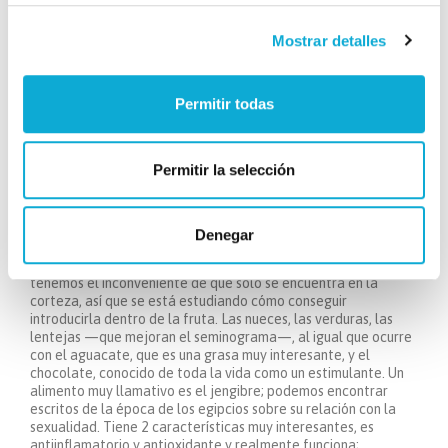
R. Es algo clave. Hemos hablado de fármacos pero lo más
importante es tener una vida saludable, cuidarnos. La dieta y
Mostrar detalles
el deporte. Existe un estudio muy interesante. Se realizó sobre
hombres de 60 años que nunca hacían deporte, y que, durante
2 meses, empezaron a realizar una actividad física, pues bien,
se comprobó que su erección mejoraba, así que la actividad
Permitir todas
física es fundamental.
P. Hablando ya de alimentación, ¿qué dieta es
interesante para conseguir una mejora en nuestra vida
Permitir la selección
sexual?
R. Las hambuguesas no las vamos a recomendar… Los pescados
son buenísmos—los omega 3, los omega 6—. La sandía,
Denegar
curiosamente, por su contenido en citrulina. La citrulina tiene
un efecto similar al de la Viagra, es interesantísima pero
tenemos el inconveniente de que sólo se encuentra en la
corteza, así que se está estudiando cómo conseguir
introducirla dentro de la fruta. Las nueces, las verduras, las
lentejas —que mejoran el seminograma—, al igual que ocurre
con el aguacate, que es una grasa muy interesante, y el
chocolate, conocido de toda la vida como un estimulante. Un
alimento muy llamativo es el jengibre; podemos encontrar
escritos de la época de los egipcios sobre su relación con la
sexualidad. Tiene 2 características muy interesantes, es
antiinflamatorio y antioxidante y realmente funciona;