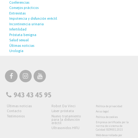
Conferencias
Consejos prácticos
Entrevistas
Impotencia y disfunción eréctil
Incontinencia urinaria
Infertilidad
Próstata benigna
Salud sexual
Últimas noticias
Urología
943 43 45 95
Últimas noticias
Robot Da Vinci
Política de privacidad
Contacto
Láser próstata
Aviso legal
Testimonios
Nuevo tratamiento
Política de cookies
para la disfunción
Empresa certificada por la
eréctil
norma de sistema de
Ultrasonidos HIFU
Calidad ISO9001:2015
Web desarrollada por