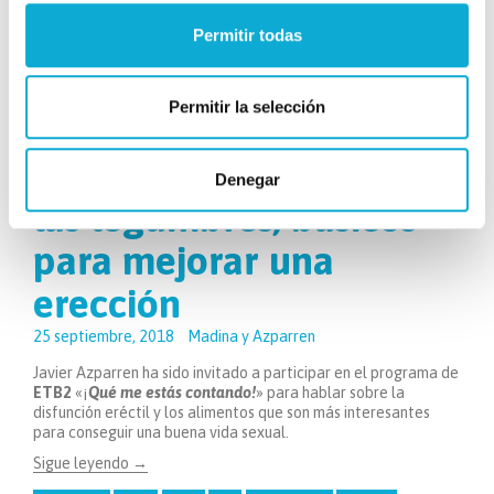
Sigue leyendo
→
Permitir todas
Permitir la selección
,
CONSEJOS PRÁCTICOS
ENTREVISTAS
El deporte, el pescado y
Denegar
las legumbres, básicos
para mejorar una
erección
25 septiembre, 2018
Madina y Azparren
Javier Azparren ha sido invitado a participar en el programa de
ETB2
«¡
Qué me estás contando!
» para hablar sobre la
disfunción eréctil y los alimentos que son más interesantes
para conseguir una buena vida sexual.
Sigue leyendo
→