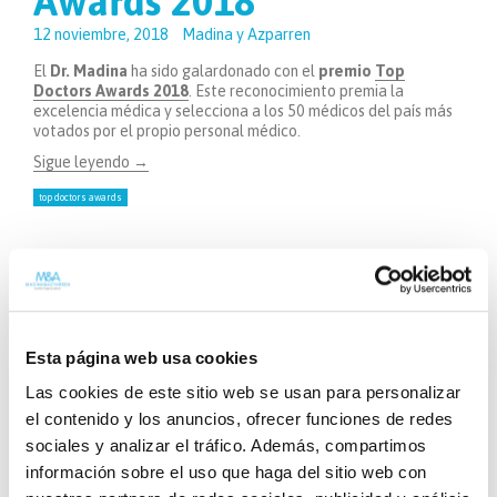
Awards 2018
12 noviembre, 2018
Madina y Azparren
El
Dr. Madina
ha sido galardonado con el
premio
Top
Doctors Awards 2018
. Este reconocimiento premia la
excelencia médica y selecciona a los 50 médicos del país más
votados por el propio personal médico.
Sigue leyendo
→
top doctors awards
,
ENTREVISTAS
INCONTINENCIA URINARIA
Incontinencia urinaria:
Esta página web usa cookies
grados, tratamientos y
Las cookies de este sitio web se usan para personalizar
cómo prevenirla
el contenido y los anuncios, ofrecer funciones de redes
sociales y analizar el tráfico. Además, compartimos
10 noviembre, 2018
Madina y Azparren
información sobre el uso que haga del sitio web con