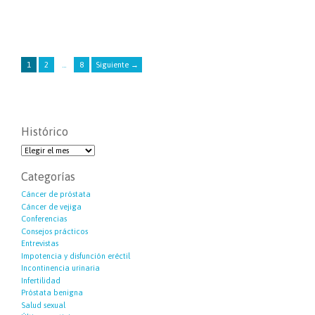
1
2
…
8
Siguiente →
Histórico
Categorías
Cáncer de próstata
Cáncer de vejiga
Conferencias
Consejos prácticos
Entrevistas
Impotencia y disfunción eréctil
Incontinencia urinaria
Infertilidad
Próstata benigna
Salud sexual