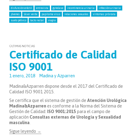
disfunción eréctil
entrevista
gynelase
incontinencia urinaria
infección urinaria
jóvenes
láser verde
papiloma virus
relaciones sexuales
síntomas próstata
suelo pélvico
tacto rectal
viagra
ÚLTIMAS NOTICIAS
Certificado de Calidad
ISO 9001
1 enero, 2018
Madina y Azparren
Madina&Azparren dispone desde el 2017 del Certificado de
Calidad ISO 9001 2015.
Se certifica que el sistema de gestión de
Atención Urológica
Madina&Azparren
es conforme a la Norma del Sistema de
Gestión de Calidad:
ISO 9001:2015
para el campo de
aplicación
Consultas externas de Urología y Sexualidad
masculina
.
Sigue leyendo
→