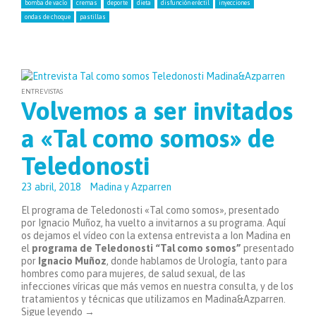
bomba de vacío
cremas
deporte
dieta
disfunción eréctil
inyecciones
ondas de choque
pastillas
ENTREVISTAS
Volvemos a ser invitados
a «Tal como somos» de
Teledonosti
23 abril, 2018
Madina y Azparren
El programa de Teledonosti «Tal como somos», presentado
por Ignacio Muñoz, ha vuelto a invitarnos a su programa. Aquí
os dejamos el vídeo con la extensa entrevista a Ion Madina en
el
programa de Teledonosti “Tal como somos”
presentado
por
Ignacio Muñoz
, donde hablamos de Urología, tanto para
hombres como para mujeres, de salud sexual, de las
infecciones víricas que más vemos en nuestra consulta, y de los
tratamientos y técnicas que utilizamos en Madina&Azparren.
Sigue leyendo
→