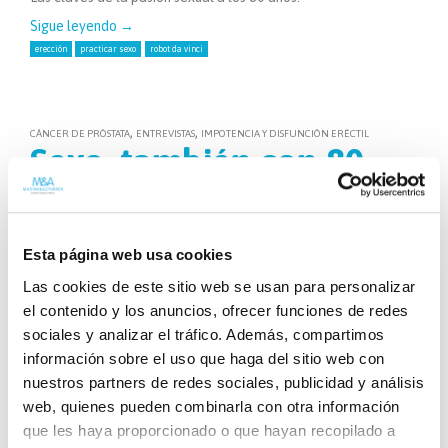
Sigue leyendo
→
erección
practicar sexo
robot da vinci
,
,
CÁNCER DE PRÓSTATA
ENTREVISTAS
IMPOTENCIA Y DISFUNCIÓN ERÉCTIL
Sexo, también con 80
años
1 julio, 2014
Madina y Azparren
Esta página web usa cookies
Reproducimos aquí la
entrevista original del Diario Vasco
.
Las cookies de este sitio web se usan para personalizar
Lo que hace una década era algo excepcional, parece que ya
no lo es tanto. Que por ejemplo un hombre de edad provecta
el contenido y los anuncios, ofrecer funciones de redes
acuda a la consulta del especialista para interesarse por los
sociales y analizar el tráfico. Además, compartimos
métodos para mejorar su vida sexual.
información sobre el uso que haga del sitio web con
nuestros partners de redes sociales, publicidad y análisis
web, quienes pueden combinarla con otra información
Sigue leyendo
→
que les haya proporcionado o que hayan recopilado a
bomba de vacío
cáncer de próstata
cardiopatía isquémica
cialis
diabetes